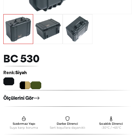
BC-500 PLASTİK TAŞIMA ÇANTASI
BC-510 PLASTİK TAŞIMA ÇANTASI
BC-510 W PLASTİK TAŞIMA ÇANTASI
BC-530 PLASTİK TAŞIMA ÇANTASI
BC-530 W/A PLASTİK TAŞIMA ÇANTASI
BC 530
BC-530 W/B PLASTİK TAŞIMA ÇANTASI
Renk:
Siyah
BC-1200 W PLASTİK TAŞIMA ÇANTASI
BC-1250 W PLASTİK TAŞIMA ÇANTASI
Ölçülerini Gör
BC200 - TEKLİ TABANCA ÇANTASI
BC300 - İKİLİ TABANCA ÇANTASI
BC510 – BEŞLİ (4+1) TABANCA ÇANTASI
Sızdırmaz Yapı
Darbe Direnci
Sıcaklık Direnci
Suya karşı koruma
Sert koşullara dayanıklı
-30°C / +65°C
BC510 - BEŞLİ (3+2) TABANCA ÇANTASI