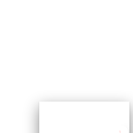
BörüCase
Çevrimiçi
Çerez tercihleriniz
Merhaba.
Site deneyimini iyileştirmek için çerez
Size nasıl yardımcı
kullanıyoruz. Analitik çerezler yalnızca
olabiliriz?
onayınızla çalışır.
Şimdi